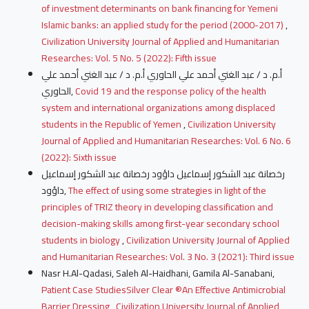
of investment determinants on bank financing for Yemeni
Islamic banks: an applied study for the period (2000-2017)
,
Civilization University Journal of Applied and Humanitarian
Researches: Vol. 5 No. 5 (2022): Fifth issue
أ.م. د / عبد الغني أحمد علي الحاوري أ.م. د / عبد الغني أحمد علي
الحاوري,
Covid 19 and the response policy of the health
system and international organizations among displaced
students in the Republic of Yemen
,
Civilization University
Journal of Applied and Humanitarian Researches: Vol. 6 No. 6
(2022): Sixth issue
رخصانة عبد الشكور إسماعيل داؤود رخصانة عبد الشكور إسماعيل
داؤود,
The effect of using some strategies in light of the
principles of TRIZ theory in developing classification and
decision-making skills among first-year secondary school
students in biology
,
Civilization University Journal of Applied
and Humanitarian Researches: Vol. 3 No. 3 (2021): Third issue
Nasr H.Al-Qadasi, Saleh Al-Haidhani, Gamila Al-Sanabani,
Patient Case StudiesSilver Clear ®An Effective Antimicrobial
Barrier Dressing
,
Civilization University Journal of Applied