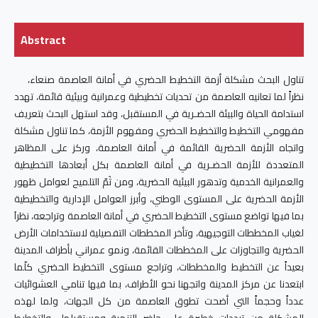
Abstract
تناول البحث مشكلة أزمة التخطيط الحضري في أمانة العاصمة صنعاء،
نظراً لما تعانيه العاصمة من تحديات تخطيطية وعمرانية وبيئية قائمة، تهدد
استدامة الحياة والبيئة الحضـرية في المستقبل، وقد استهل البحث بتعريف
مفهومي التخطيط والتخطيط الحضري ومفهوم الأزمة، كما تناول مشكلة
واتجاه الأزمة الحضرية القائمة في أمانة العاصمة، وركز على المظاهر
المتعددة للأزمة الحضـرية في أمانة العاصمة بكل أبعادها التخطيطية
والعمرانية الخدمية وتدهور البيئية الحضرية، ومن ثَمّ التلميح لعوامل ظهور
الأزمة الحضرية على المستوى الوطني، وأبرز العوامل الإدارية والتخطيطية
بما فيها تواضع مستوى التخطيط الحضري في أمانة العاصمة وتراجعه، نظراَ
لغياب المخططات التوجيهية، وتأخر المخططات التفصيلية لاستخدامات الأرض
الحضرية والتجاوزات على المخططات القائمة، ونمو عمراني بأطراف المدينة
بعيداً عن التخطيط والمخططات، وتراجع مستوى التخطيط الحضري كلّما
ابتعدنا عن مركز المدينة واتجهنا نحو الأطراف، بما فيها تنامي العشوائيات
عدداً وحجماً التي أضحت تطوق العاصمة من كل الجهات، ولما لهذه
المشكلة من ترددات خطيرة على حاضر التنمية ومستقبلها والتخطيط