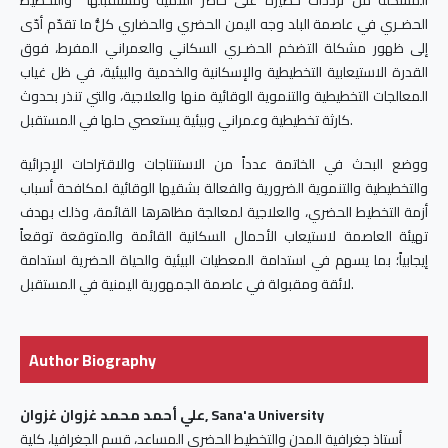
الحضـري في عاصمة البلد وجه اليمن الحضري والحضاري كلُّ ما تقدّم أدّى
إلى ظهور مشكلة التضخم الحضـري السكاني والعمراني المفرط، فوق
القدرة الاستيعابية التخطيطية والإسكانية والخدمية والبيئية، في ظل غياب
المعالجات التخطيطية والتنموية الوقائية منها والعلاجية، والتي تنذر بحدوث
كارثة تخطيطية وعمراني وبيئية يستعصي حلها في المستقبل.
ووضع البحث في الخاتمة عدداً من الاستنتاجات والاقتراحات الإجرائية
والتخطيطية والتنموية الضرورية والفعالة بشقيها الوقائية لمكافحة أسباب
أزمة التخطيط الحضري، والعلاجية لمعالجة مظاهرها القائمة، وذلك بهدف
تهيئة العاصمة لاستيعاب الأحمال السكانية القائمة والمتوقعة توقعاً
إيجابياً؛ بما يسهم في استدامة المعطيات البيئية والحياة الحضرية استدامة
لائقة ومقبولة في عاصمة الجمهورية اليمنية في المستقبل.
Author Biography
علي أحمد محمد غزوان غزوان, Sana'a University
أستاذ جغرافية المدن والتخطيط الحضري المساعد، قسم الجغرافيا، كلية